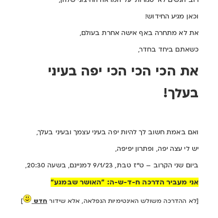
רוב הנשים לא 'סגורות' על המראה החיצוני שלהן,
וכאן מגיע החידוש!
את לא מתחרה באף אישה אחרת בעולם,
כשאתם ביחד בחדר,
את הכי הכי הכי יפה בעיני
בעלך!
ואם באמת חשוב לך להיות יפה בעיני עצמך ובעיני בעלך,
יש לי עצה יפה, ופתרון יפיפה,
ביום שני הקרוב – ט"ז טבת, 9/1/23 למניינם, בשעה 20:30,
אני מעביר הדרכה ח-ד-ש-ה: "האושר שבמגע"
[לא ההדרכה משולש האינטימיות הנפלאה, אלא שידור
חדש
]