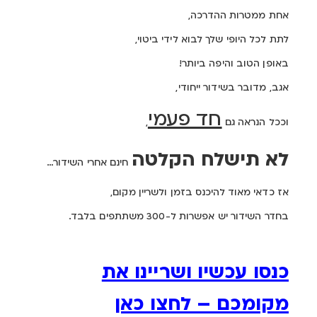
אחת ממטרות ההדרכה,
לתת לכל היופי שלך לבוא לידי ביטוי,
באופן הטוב והיפה ביותר!
אגב, מדובר בשידור ייחודי,
חד פעמי
וככל הנראה גם
,
לא תישלח הקלטה
חינם אחרי השידור…
אז כדאי מאוד להיכנס בזמן ולשריין מקום,
בחדר השידור יש אפשרות ל-300 משתתפים בלבד.
כנסו עכשיו ושריינו את
מקומכם – לחצו כאן