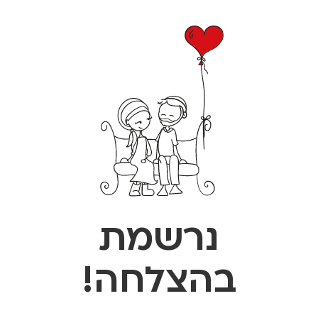
נרשמת
בהצלחה!